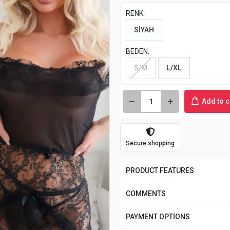
RENK:
SİYAH
BEDEN:
S/M
L/XL
Add to c
Secure shopping
PRODUCT FEATURES
COMMENTS
PAYMENT OPTİONS