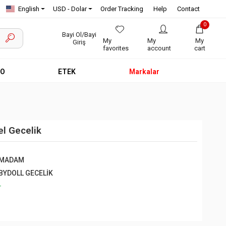
English
USD - Dolar
Order Tracking
Help
Contact
0
Bayi Ol/Bayi
My
My
My
Giriş
favorites
account
cart
EO
ETEK
Markalar
l Gecelik
NMADAM
BYDOLL GECELİK
+