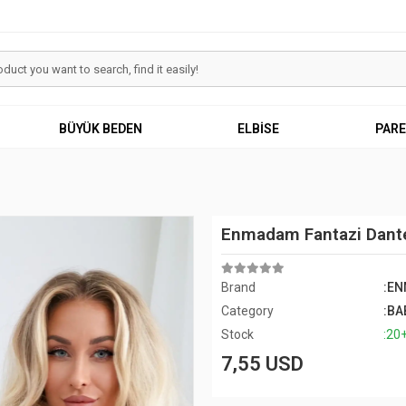
BÜYÜK BEDEN
ELBİSE
PAR
Enmadam Fantazi Dante
Brand
:E
Category
:BA
Stock
:20
7,55 USD