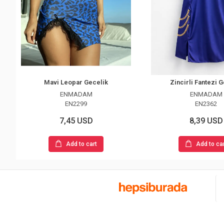
Mavi Leopar Gecelik
Zincirli Fantezi 
ENMADAM
ENMADAM
EN2299
EN2362
7,45 USD
8,39 USD
Add to cart
Add to ca