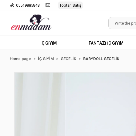
05519885848
Toptan Satış
İÇ GİYİM
FANTAZİ İÇ GİYİM
Home page
İÇ GİYİM
GECELİK
BABYDOLL GECELİK