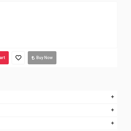
art
Buy Now