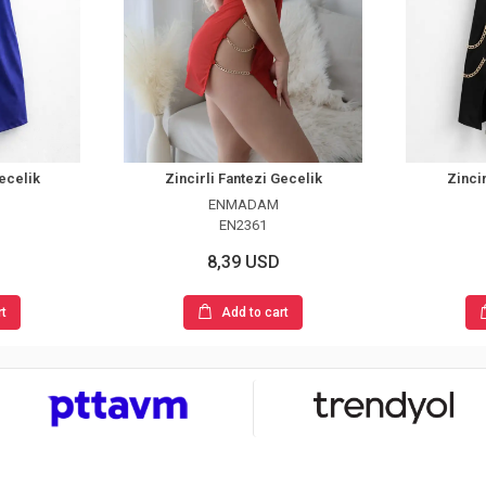
Gecelik
Zincirli Fantezi Gecelik
Zincir
ENMADAM
EN2361
8,39 USD
rt
Add to cart