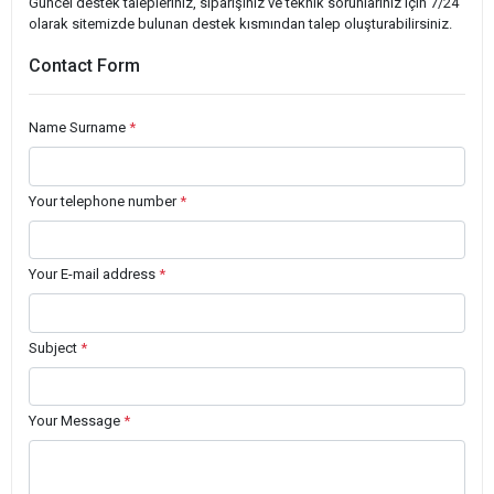
Güncel destek talepleriniz, siparişiniz ve teknik sorunlarınız için 7/24
olarak sitemizde bulunan destek kısmından talep oluşturabilirsiniz.
Contact Form
Name Surname
*
Your telephone number
*
Your E-mail address
*
Subject
*
Your Message
*