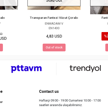
Sold Out
rabı
Transparan Fantezi Vücut Çorabı
Fant
V
ENMADAM V
EN1430
SD
4,83 USD
%
 USD
Out of stock
ce
Contact us
Haftaiçi 09:00 - 19:00 Cumartesi 10:00 - 17:00
ar
saatleri arasında ulaşabilirsiniz.