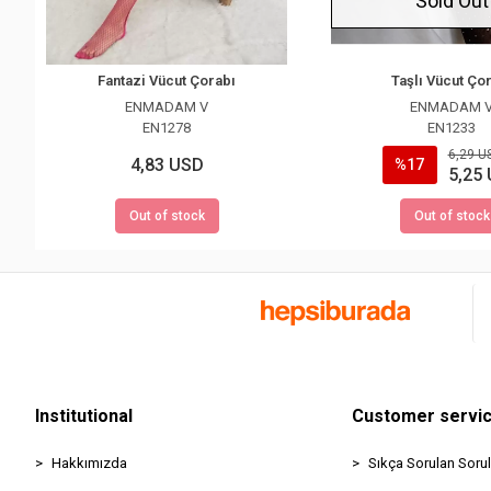
Sold Out
Fantazi Vücut Çorabı
Taşlı Vücut Ço
ENMADAM V
ENMADAM 
EN1278
EN1233
6,29 U
4,83 USD
%17
5,25
Out of stock
Out of stock
Institutional
Customer servi
Hakkımızda
Sıkça Sorulan Sorul