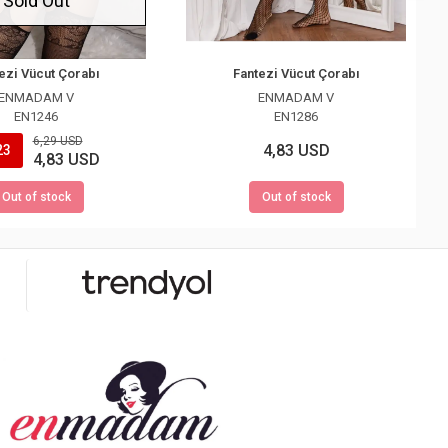
Sold Out
ezi Vücut Çorabı
Fantezi Vücut Çorabı
ENMADAM V
ENMADAM V
EN1246
EN1286
6,29 USD
4,83 USD
23
4,83 USD
Out of stock
Out of stock