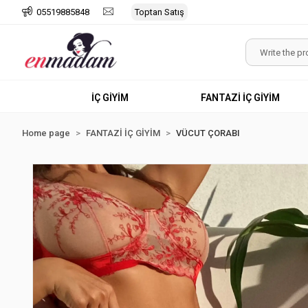
05519885848
Toptan Satış
İÇ GİYİM
FANTAZİ İÇ GİYİM
Home page
FANTAZİ İÇ GİYİM
VÜCUT ÇORABI