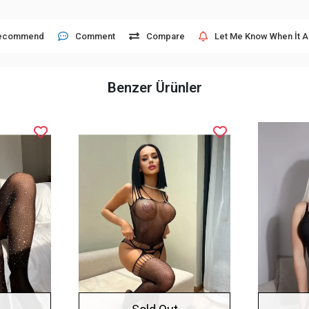
ecommend
Comment
Compare
Let Me Know When İt A
Benzer Ürünler