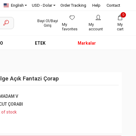
English
USD - Dolar
Order Tracking
Help
Contact
0
Bayi Ol/Bayi
My
My
My
Giriş
favorites
account
cart
EO
ETEK
Markalar
ge Açık Fantazi Çorap
MADAM V
CUT ÇORABI
 of stock