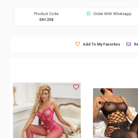
Product Code
Order Wıth Whatsapp
EN1258
Add To My Favorites
R