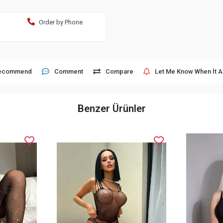
Order by Phone
ecommend
Comment
Compare
Let Me Know When İt A
Benzer Ürünler