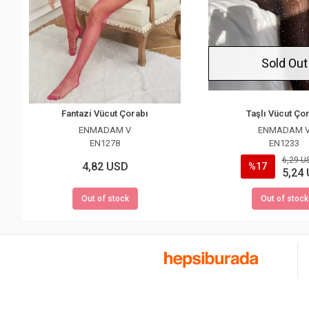
Sold Out
Fantazi Vücut Çorabı
Taşlı Vücut Ço
ENMADAM V
ENMADAM 
EN1278
EN1233
6,29 U
4,82 USD
%17
5,24
Out of stock
Out of stock