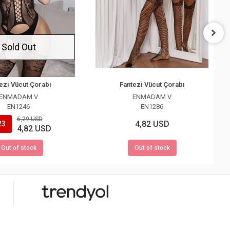
Sold Out
ezi Vücut Çorabı
Fantezi Vücut Çorabı
ENMADAM V
ENMADAM V
EN1246
EN1286
6,29 USD
4,82 USD
23
4,82 USD
Out of stock
Out of stock