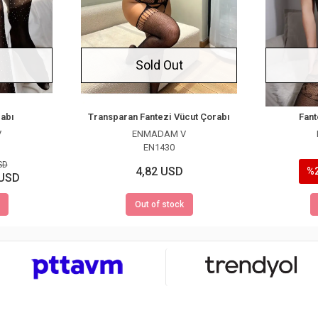
Sold Out
rabı
Transparan Fantezi Vücut Çorabı
Fant
V
ENMADAM V
EN1430
SD
4,82 USD
%
 USD
Out of stock