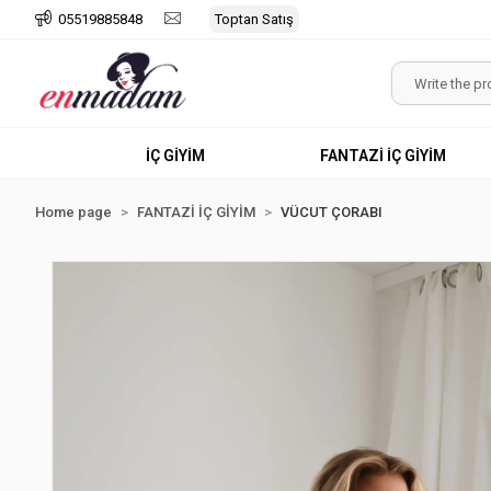
05519885848
Toptan Satış
İÇ GİYİM
FANTAZİ İÇ GİYİM
Home page
FANTAZİ İÇ GİYİM
VÜCUT ÇORABI