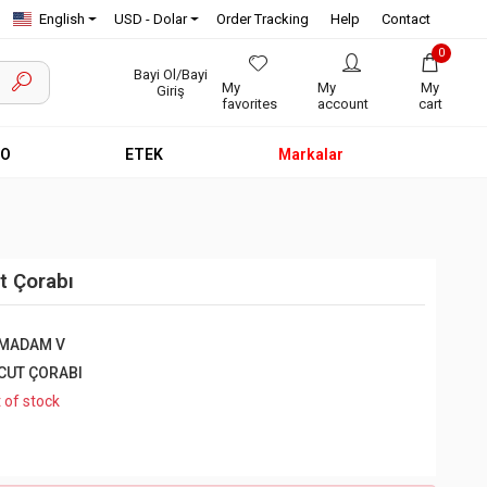
English
USD - Dolar
Order Tracking
Help
Contact
0
Bayi Ol/Bayi
My
My
My
Giriş
favorites
account
cart
EO
ETEK
Markalar
 Çorabı
MADAM V
CUT ÇORABI
 of stock