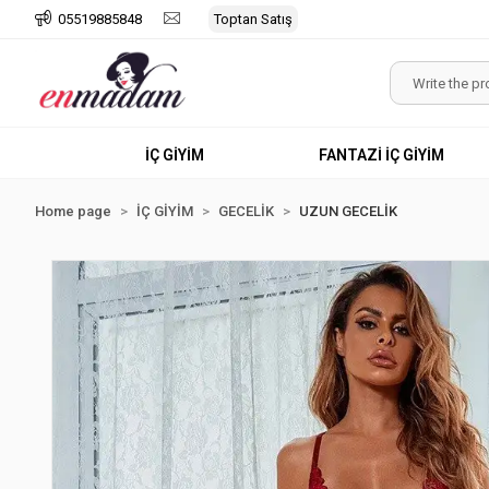
05519885848
Toptan Satış
İÇ GİYİM
FANTAZİ İÇ GİYİM
Home page
İÇ GİYİM
GECELİK
UZUN GECELİK