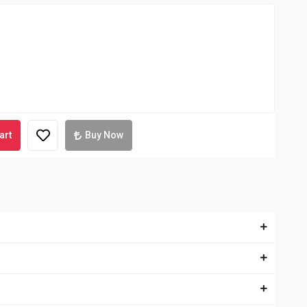
art
Buy Now