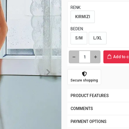
RENK:
KIRMIZI
BEDEN:
S/M
L/XL
Add to c
Secure shopping
PRODUCT FEATURES
COMMENTS
PAYMENT OPTİONS