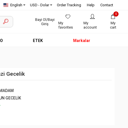
English
USD - Dolar
Order Tracking
Help
Contact
0
Bayi Ol/Bayi
My
My
My
Giriş
favorites
account
cart
EO
ETEK
Markalar
zi Gecelik
NMADAM
UN GECELİK
+