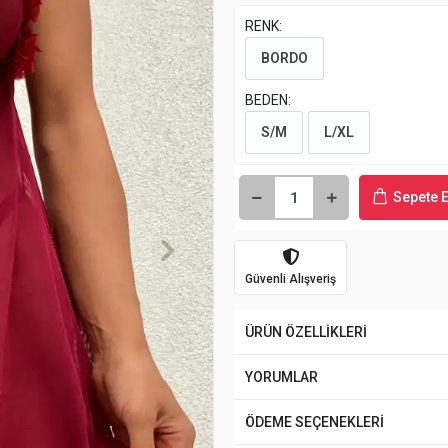
RENK:
BORDO
BEDEN:
S/M
L/XL
Sepete E
Güvenli Alışveriş
ÜRÜN ÖZELLİKLERİ
YORUMLAR
ÖDEME SEÇENEKLERİ