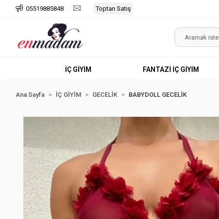
05519885848
Toptan Satış
İÇ GİYİM
FANTAZİ İÇ GİYİM
Ana Sayfa
İÇ GİYİM
GECELİK
BABYDOLL GECELİK