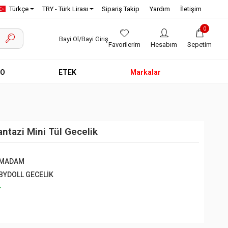
Türkçe
TRY - Türk Lirası
Sipariş Takip
Yardım
İletişim
0
Bayi Ol/Bayi Giriş
Favorilerim
Hesabım
Sepetim
EO
ETEK
Markalar
ntazi Mini Tül Gecelik
NMADAM
BYDOLL GECELİK
+