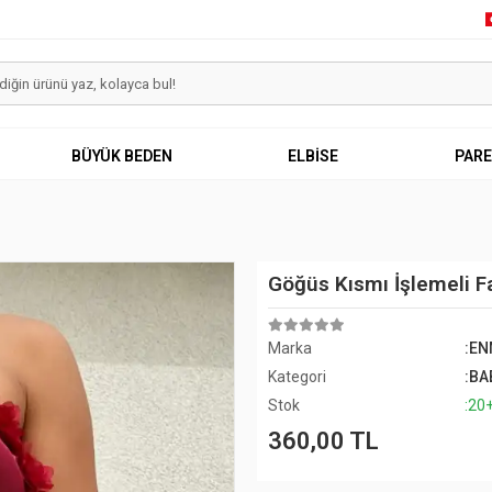
BÜYÜK BEDEN
ELBİSE
PAR
Göğüs Kısmı İşlemeli Fa
Marka
:E
Kategori
:BA
Stok
:20
360,00 TL