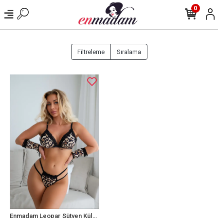
0
Filtreleme
Sıralama
Enmadam Leopar Sütyen Külot Takım