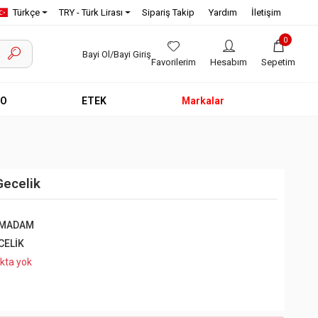
Türkçe
TRY - Türk Lirası
Sipariş Takip
Yardım
İletişim
0
Bayi Ol/Bayi Giriş
Favorilerim
Hesabım
Sepetim
EO
ETEK
Markalar
Gecelik
NMADAM
CELİK
kta yok