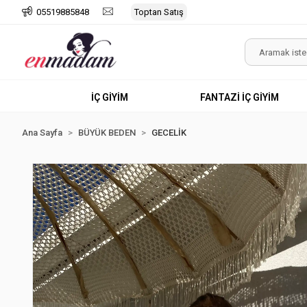
05519885848
Toptan Satış
İÇ GİYİM
FANTAZİ İÇ GİYİM
Ana Sayfa
BÜYÜK BEDEN
GECELİK